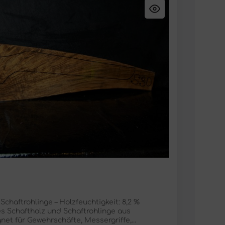
haftrohlinge – Holzfeuchtigkeit: 8,2 %
s Schaftholz und Schaftrohlinge aus
net für Gewehrschäfte, Messergriffe,