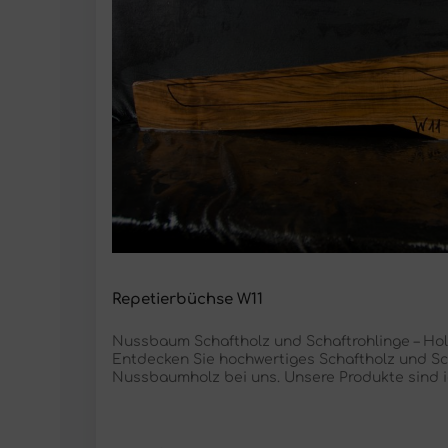
Repetierbüchse W11
Nussbaum Schaftholz und Schaftrohlinge – Holz
Entdecken Sie hochwertiges Schaftholz und Sch
Nussbaumholz bei uns. Unsere Produkte sind i
Messergriffe, Pistolengriffe, Bogengriffe und 
(Hinterschaft) Länge 92,5 cm Breite 22 – 8,5 cm
Luftgetrocknet Feuchtigkeit ca. 7,5 % Unsere s