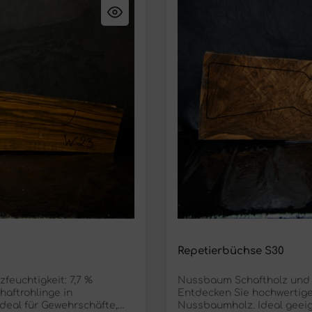
Repetierbüchse S30
feuchtigkeit: 7,7 %
Nussbaum Schaftholz und Sc
aftrohlinge in
Entdecken Sie hochwertige
deal für Gewehrschäfte,
Nussbaumholz. Ideal geeig