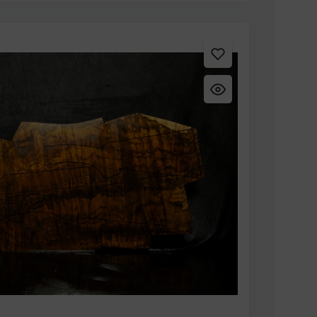
Nachfrage nur selten verfügbar. 30-tägiges
f geprüft, jedoch nicht bearbeitet oder
e Rückerstattung erfolgt nach Wareneingang.
chäden durch falsche Lagerung sind von der
 Jedes Stück wird vor dem Versand geprüft
nservice Bei Fragen zu Ihrer Bestellung
per E-Mail oder Telefon. Wir helfen Ihnen gern