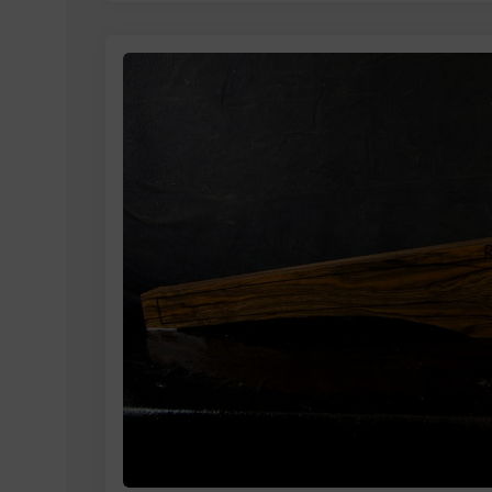
der hohen internationalen Nachfrage nur selte
Rückgaberecht Die Ware darf geprüft, jedoch n
zugeschnitten werden. Eine Rückerstattung er
Lagerung Holzstücke mit Schäden durch falsc
Rückgabe ausgeschlossen. Jedes Stück wird v
und dokumentiert. 📞 Kundenservice Bei Fragen
kontaktieren Sie uns bitte per E-Mail oder Tele