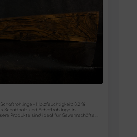
haftrohlinge – Holzfeuchtigkeit: 8,2 %
s Schaftholz und Schaftrohlinge in
ere Produkte sind ideal für Gewehrschäfte,
fe, Bogengriffe und mehr. Eigenschaften
Breite 17 – 6 cm Stärke 6,5 cm Trocknung
t ca. 8,2 % Unsere sorgfältig ausgewählten