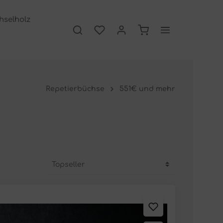
hselholz
13 x 4 x 3 cm
Repetierbüchse
551€ und mehr