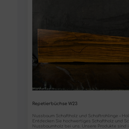
Repetierbüchse W23
Nussbaum Schaftholz und Schaftrohlinge – Holz
Entdecken Sie hochwertiges Schaftholz und Sch
Nussbaumholz bei uns. Unsere Produkte sind i