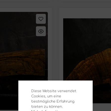
n verfügbar. 30-tägiges
der hohen internationalen 
icht bearbeitet oder
Rückgaberecht Die Ware dar
folgt nach Wareneingang.
zugeschnitten werden. Ein
he Lagerung sind von der
Lagerung Holzstücke mit S
or dem Versand geprüft
Rückgabe ausgeschlossen.
 zu Ihrer Bestellung
und dokumentiert. 📞 Kunde
fon. Wir helfen Ihnen gern
kontaktieren Sie uns bitte 
Diese Website verwendet
Cookies, um eine
bestmögliche Erfahrung
bieten zu können.