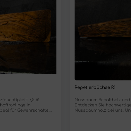
Repetierbüchse R1
feuchtigkeit: 7,5 %
Nussbaum Schaftholz und Sc
aftrohlinge in
Entdecken Sie hochwertige
deal für Gewehrschäfte,
Nussbaumholz bei uns. Uns
mehr. Eigenschaften
Messergriffe, Pistolengrif
 Stärke 6,1 cm Trocknung
(Hinterschaft) Länge 87 cm 
orgfältig ausgewählten
Luftgetrocknet Feuchtigkei